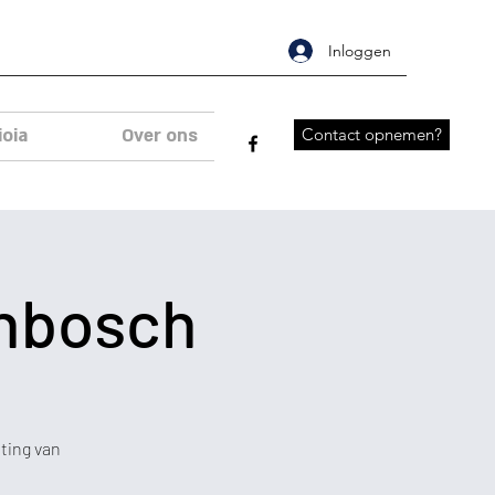
Inloggen
ioia
Over ons
Contact opnemen?
enbosch
hting van