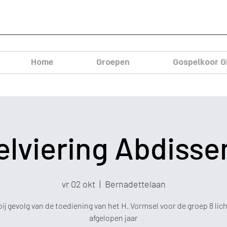
Home
Groepen
Gospelkoor G
lviering Abdiss
vr 02 okt
  |  
Bernadettelaan
bij gevolg van de toediening van het H. Vormsel voor de groep 8 lic
afgelopen jaar