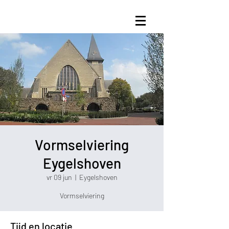
Vormselviering
Eygelshoven
vr 09 jun
  |  
Eygelshoven
Vormselviering
Tijd en locatie